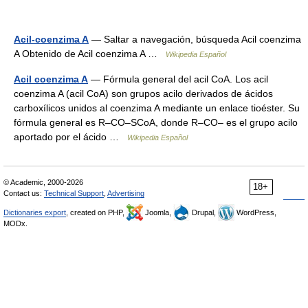
Acil-coenzima A
— Saltar a navegación, búsqueda Acil coenzima
A Obtenido de Acil coenzima A …
Wikipedia Español
Acil coenzima A
— Fórmula general del acil CoA. Los acil
coenzima A (acil CoA) son grupos acilo derivados de ácidos
carboxílicos unidos al coenzima A mediante un enlace tioéster. Su
fórmula general es R–CO–SCoA, donde R–CO– es el grupo acilo
aportado por el ácido …
Wikipedia Español
© Academic, 2000-2026
18+
Contact us:
Technical Support
,
Advertising
Dictionaries export
, created on PHP,
Joomla,
Drupal,
WordPress,
MODx.