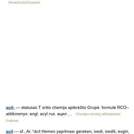
Hrvatski jezični portal
acil-
— statusas T sritis chemija apibrėžtis Grupė. formulė RCO–
atitikmenys: angl. acyl rus. ацил …
Chemijos terminų aiškinamasis
žodynas
acil
— sf., Ar. ˁācil Hemen yapılması gereken, ivedi, ivedili, evgin,