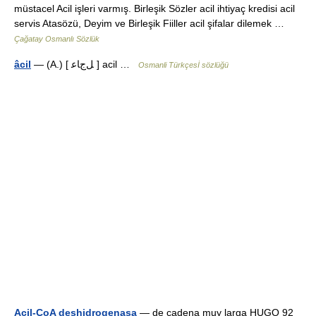
müstacel Acil işleri varmış. Birleşik Sözler acil ihtiyaç kredisi acil
servis Atasözü, Deyim ve Birleşik Fiiller acil şifalar dilemek …
Çağatay Osmanlı Sözlük
âcil
— (A.) [ ﻞﺝﺎﻋ ] acil …
Osmanli Türkçesİ sözlüğü
Acil-CoA deshidrogenasa
— de cadena muy larga HUGO 92