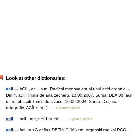
Look at other dictionaries:
acil
— ACÍL, acili, s.m. Radical monovalent al unui acid organic. –
Din fr. acil. Trimis de ana zecheru, 13.09.2007. Sursa: DEX 98 acíl
s. m., pl. acíli Trimis de siveco, 10.08.2004. Sursa: Dicţionar
ortografic ACÍL s.m. ( …
Dicționar Român
acil
— acil·i·ate; acil·i·at·ed; …
English syllables
acil
— àcīl m <G acíla> DEFINICIJA kem. organski radikal RCO …